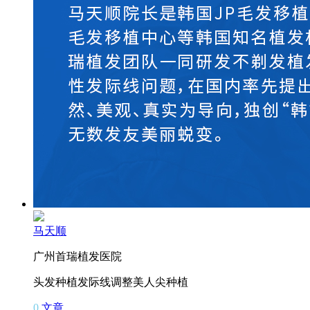
马天顺
广州首瑞植发医院
头发种植
发际线调整
美人尖种植
0
文章