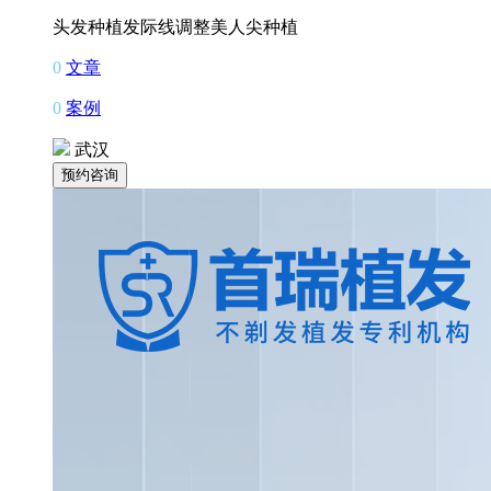
头发种植
发际线调整
美人尖种植
0
文章
0
案例
武汉