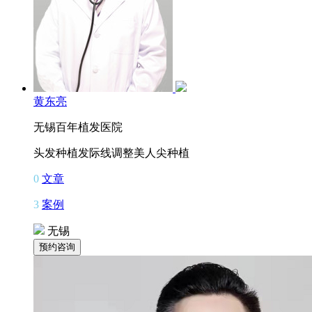
黄东亮
无锡百年植发医院
头发种植
发际线调整
美人尖种植
0
文章
3
案例
无锡