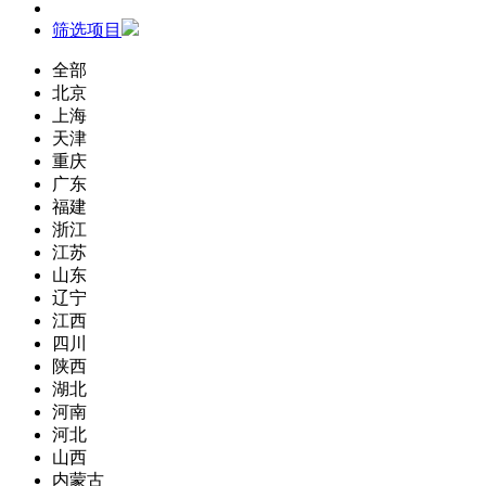
筛选项目
全部
北京
上海
天津
重庆
广东
福建
浙江
江苏
山东
辽宁
江西
四川
陕西
湖北
河南
河北
山西
内蒙古