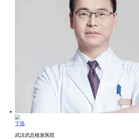
丁浩
武汉武总植发医院