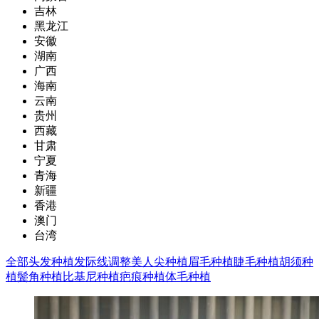
吉林
黑龙江
安徽
湖南
广西
海南
云南
贵州
西藏
甘肃
宁夏
青海
新疆
香港
澳门
台湾
全部
头发种植
发际线调整
美人尖种植
眉毛种植
睫毛种植
胡须种
植
鬓角种植
比基尼种植
疤痕种植
体毛种植