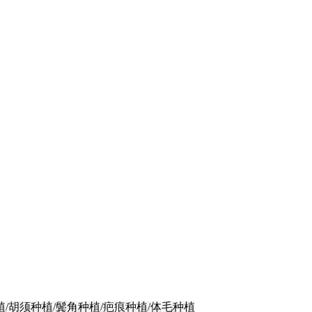
植/胡须种植/鬓角种植/疤痕种植/体毛种植