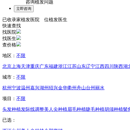
咨询植发问题
已收录
家植发医院
位植发医生
快速查找
找医院
找医生
查价格
地区：
不限
北京
上海
天津
重庆
广东
福建
浙江
江苏
山东
辽宁
江西
四川
陕西
湖
城市：
不限
杭州
宁波
温州
嘉兴
湖州
绍兴
金华
衢州
舟山
台州
丽水
项目：
不限
头发种植
发际线调整
美人尖种植
眉毛种植
睫毛种植
胡须种植
鬓
已选：