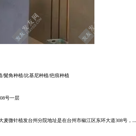
植/鬓角种植/比基尼种植/疤痕种植
08号一层
麦微针植发台州分院地址是在台州市椒江区东环大道308号，..