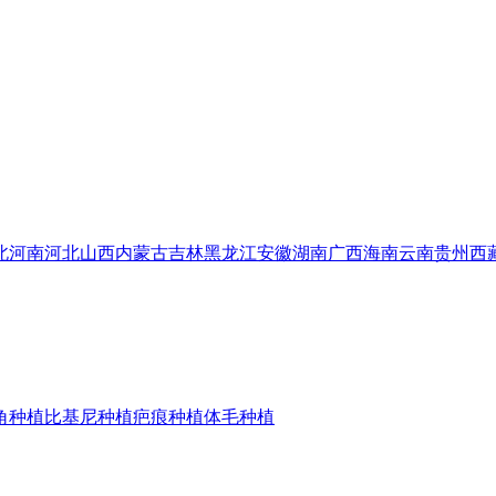
北
河南
河北
山西
内蒙古
吉林
黑龙江
安徽
湖南
广西
海南
云南
贵州
西
角种植
比基尼种植
疤痕种植
体毛种植