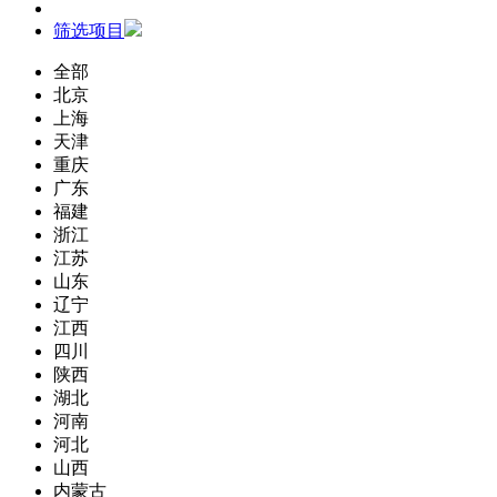
筛选项目
全部
北京
上海
天津
重庆
广东
福建
浙江
江苏
山东
辽宁
江西
四川
陕西
湖北
河南
河北
山西
内蒙古