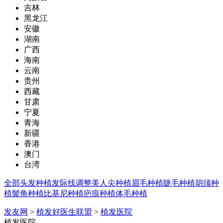
吉林
黑龙江
安徽
湖南
广西
海南
云南
贵州
西藏
甘肃
宁夏
青海
新疆
香港
澳门
台湾
全部
头发种植
发际线调整
美人尖种植
眉毛种植
睫毛种植
胡须种
植
鬓角种植
比基尼种植
疤痕种植
体毛种植
发友网
>
植发好医生联盟
>
植发医院
植发医院