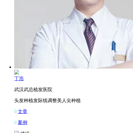
丁浩
武汉武总植发医院
头发种植
发际线调整
美人尖种植
0
文章
0
案例