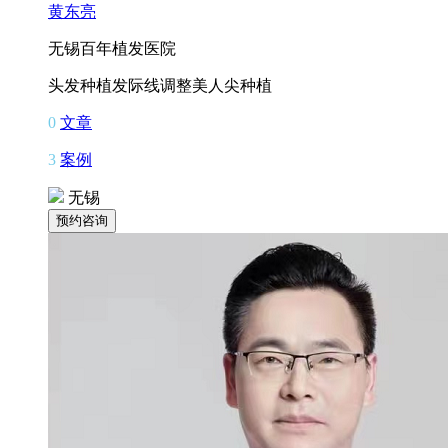
黄东亮
无锡百年植发医院
头发种植
发际线调整
美人尖种植
0
文章
3
案例
无锡