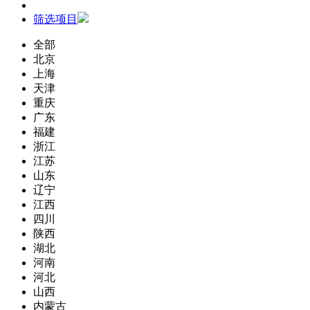
筛选项目
全部
北京
上海
天津
重庆
广东
福建
浙江
江苏
山东
辽宁
江西
四川
陕西
湖北
河南
河北
山西
内蒙古