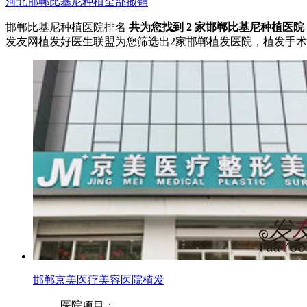
河北
邯郸
比基尼种植
全部撤销
邯郸比基尼种植医院排名
共为您找到
2
家邯郸比基尼种植医院
发友网植发好医生联盟为您筛选出2家邯郸植发医院，植发手
邯郸京美医疗美容医院植发
医院项目：