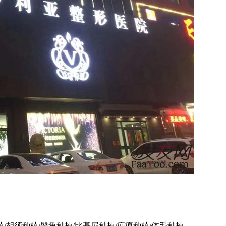
植/胡须种植/鬓角种植/比基尼种植/疤痕种植/体毛种植