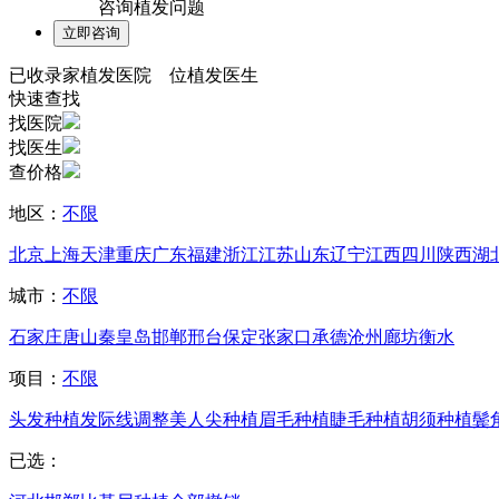
咨询植发问题
已收录
家植发医院
位植发医生
快速查找
找医院
找医生
查价格
地区：
不限
北京
上海
天津
重庆
广东
福建
浙江
江苏
山东
辽宁
江西
四川
陕西
湖
城市：
不限
石家庄
唐山
秦皇岛
邯郸
邢台
保定
张家口
承德
沧州
廊坊
衡水
项目：
不限
头发种植
发际线调整
美人尖种植
眉毛种植
睫毛种植
胡须种植
鬓
已选：