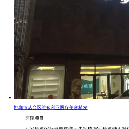
邯郸市丛台区维多利亚医疗美容植发
医院项目：
头发种植/发际线调整/美人尖种植/眉毛种植/睫毛种