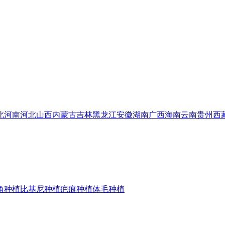
北
河南
河北
山西
内蒙古
吉林
黑龙江
安徽
湖南
广西
海南
云南
贵州
西
角种植
比基尼种植
疤痕种植
体毛种植