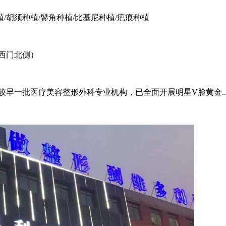
植/胡须种植/鬓角种植/比基尼种植/疤痕种植
区西门北侧）
郸较早一批医疗美容整形外科专业机构，已全面开展明星V脸黄金..