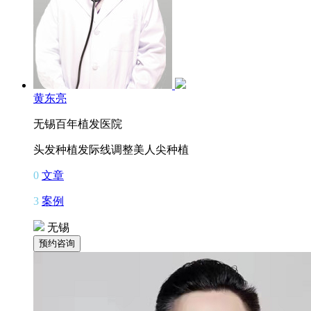
黄东亮
无锡百年植发医院
头发种植
发际线调整
美人尖种植
0
文章
3
案例
无锡