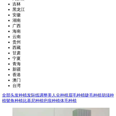
吉林
黑龙江
安徽
湖南
广西
海南
云南
贵州
西藏
甘肃
宁夏
青海
新疆
香港
澳门
台湾
全部
头发种植
发际线调整
美人尖种植
眉毛种植
睫毛种植
胡须种
植
鬓角种植
比基尼种植
疤痕种植
体毛种植