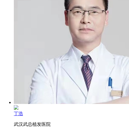
丁浩
武汉武总植发医院