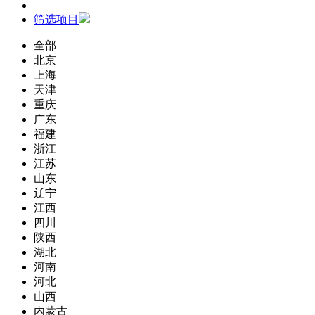
筛选项目
全部
北京
上海
天津
重庆
广东
福建
浙江
江苏
山东
辽宁
江西
四川
陕西
湖北
河南
河北
山西
内蒙古