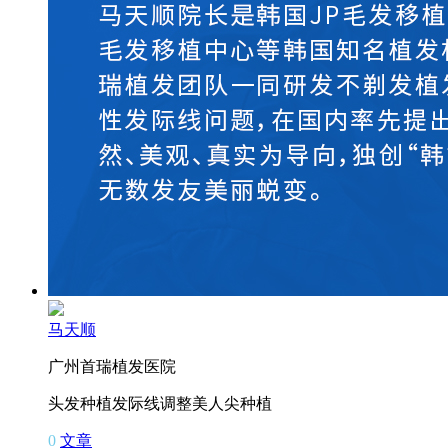
马天顺
广州首瑞植发医院
头发种植
发际线调整
美人尖种植
0
文章