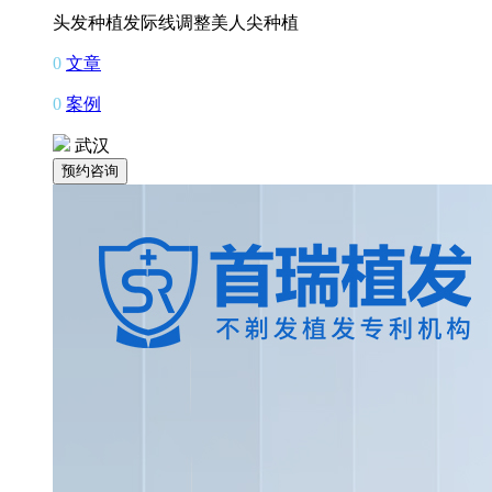
头发种植
发际线调整
美人尖种植
0
文章
0
案例
武汉