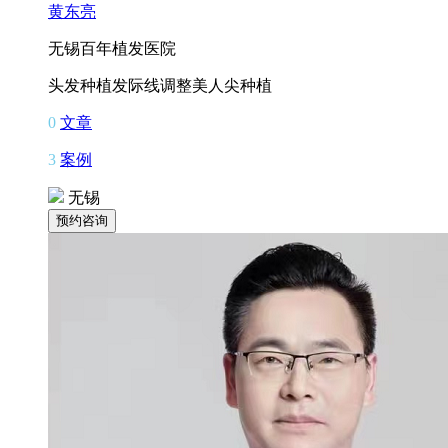
黄东亮
无锡百年植发医院
头发种植
发际线调整
美人尖种植
0
文章
3
案例
无锡