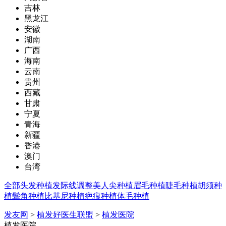
吉林
黑龙江
安徽
湖南
广西
海南
云南
贵州
西藏
甘肃
宁夏
青海
新疆
香港
澳门
台湾
全部
头发种植
发际线调整
美人尖种植
眉毛种植
睫毛种植
胡须种
植
鬓角种植
比基尼种植
疤痕种植
体毛种植
发友网
>
植发好医生联盟
>
植发医院
植发医院