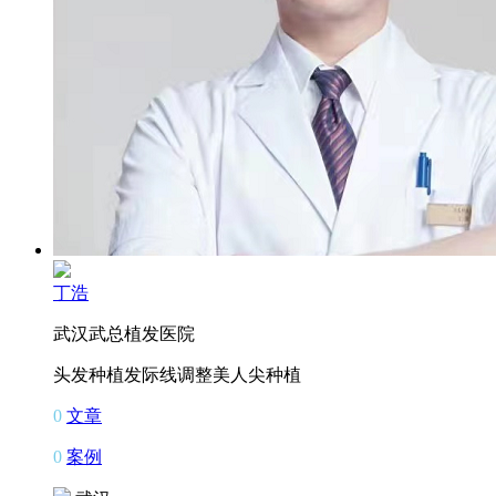
丁浩
武汉武总植发医院
头发种植
发际线调整
美人尖种植
0
文章
0
案例