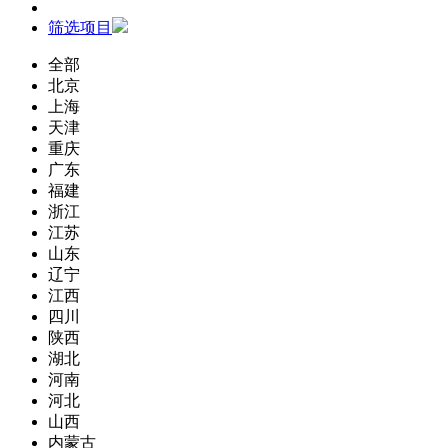
筛选项目
全部
北京
上海
天津
重庆
广东
福建
浙江
江苏
山东
辽宁
江西
四川
陕西
湖北
河南
河北
山西
内蒙古