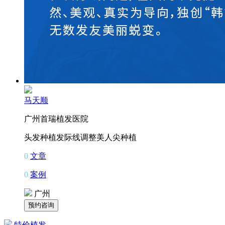
马天顺
广州首瑞植发医院
头发种植
发际线调整
美人尖种植
0
文章
0
案例
广州
特价植发