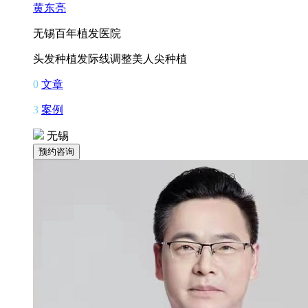
黄东亮
无锡百年植发医院
头发种植
发际线调整
美人尖种植
0
文章
3
案例
无锡