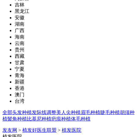
吉林
黑龙江
安徽
湖南
广西
海南
云南
贵州
西藏
甘肃
宁夏
青海
新疆
香港
澳门
台湾
全部
头发种植
发际线调整
美人尖种植
眉毛种植
睫毛种植
胡须种
植
鬓角种植
比基尼种植
疤痕种植
体毛种植
发友网
>
植发好医生联盟
>
植发医院
植发医院