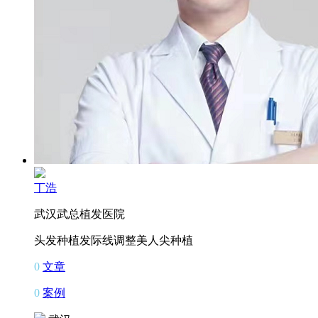
丁浩
武汉武总植发医院
头发种植
发际线调整
美人尖种植
0
文章
0
案例