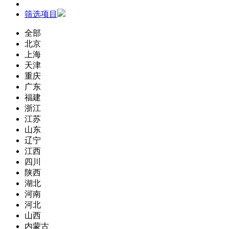
筛选项目
全部
北京
上海
天津
重庆
广东
福建
浙江
江苏
山东
辽宁
江西
四川
陕西
湖北
河南
河北
山西
内蒙古