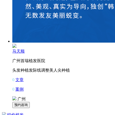
马天顺
广州首瑞植发医院
头发种植
发际线调整
美人尖种植
0
文章
0
案例
广州
特价植发