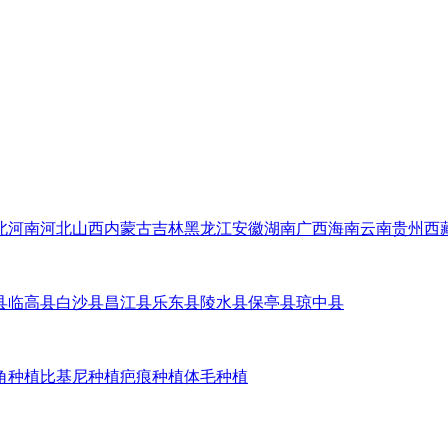
北
河南
河北
山西
内蒙古
吉林
黑龙江
安徽
湖南
广西
海南
云南
贵州
西
县
临高县
白沙县
昌江县
乐东县
陵水县
保亭县
琼中县
角种植
比基尼种植
疤痕种植
体毛种植