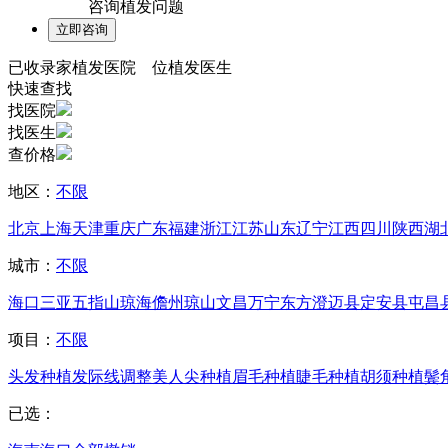
咨询植发问题
已收录
家植发医院
位植发医生
快速查找
找医院
找医生
查价格
地区：
不限
北京
上海
天津
重庆
广东
福建
浙江
江苏
山东
辽宁
江西
四川
陕西
湖
城市：
不限
海口
三亚
五指山
琼海
儋州
琼山
文昌
万宁
东方
澄迈县
定安县
屯昌
项目：
不限
头发种植
发际线调整
美人尖种植
眉毛种植
睫毛种植
胡须种植
鬓
已选：