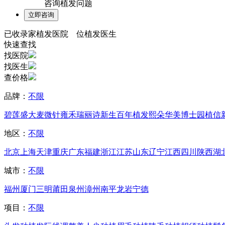
咨询植发问题
已收录
家植发医院
位植发医生
快速查找
找医院
找医生
查价格
品牌：
不限
碧莲盛
大麦微针
雍禾
瑞丽诗
新生
百年植发
熙朵
华美
博士园
植信
地区：
不限
北京
上海
天津
重庆
广东
福建
浙江
江苏
山东
辽宁
江西
四川
陕西
湖
城市：
不限
福州
厦门
三明
莆田
泉州
漳州
南平
龙岩
宁德
项目：
不限