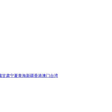
藏
甘肃
宁夏
青海
新疆
香港
澳门
台湾