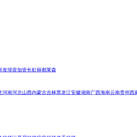
新发现
壹加壹
长虹
丽都
莱森
北
河南
河北
山西
内蒙古
吉林
黑龙江
安徽
湖南
广西
海南
云南
贵州
西