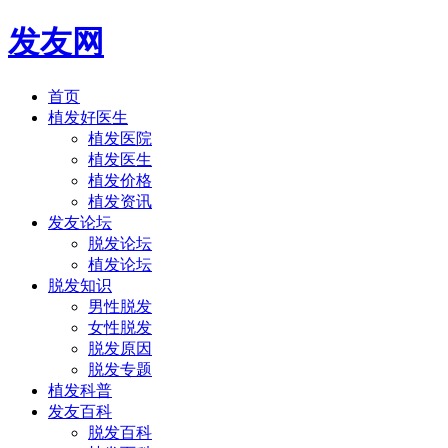
发友网
首页
植发好医生
植发医院
植发医生
植发价格
植发资讯
发友论坛
脱发论坛
植发论坛
脱发知识
男性脱发
女性脱发
脱发原因
脱发专题
植发科普
发友百科
脱发百科