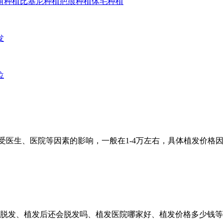
角种植
比基尼种植
疤痕种植
体毛种植
发
位
受医生、医院等因素的影响，一般在1-4万左右，具体植发价格
疗脱发、植发后还会脱发吗、植发医院哪家好、植发价格多少钱等