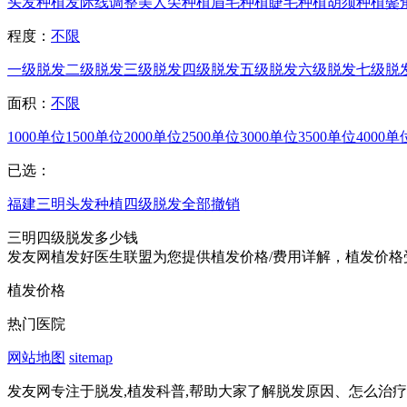
头发种植
发际线调整
美人尖种植
眉毛种植
睫毛种植
胡须种植
鬓
程度：
不限
一级脱发
二级脱发
三级脱发
四级脱发
五级脱发
六级脱发
七级脱
面积：
不限
1000单位
1500单位
2000单位
2500单位
3000单位
3500单位
4000单
已选：
福建
三明
头发种植
四级脱发
全部撤销
三明四级脱发多少钱
发友网植发好医生联盟为您提供植发价格/费用详解，植发价格
植发价格
热门医院
网站地图
sitemap
发友网专注于脱发,植发科普,帮助大家了解脱发原因、怎么治