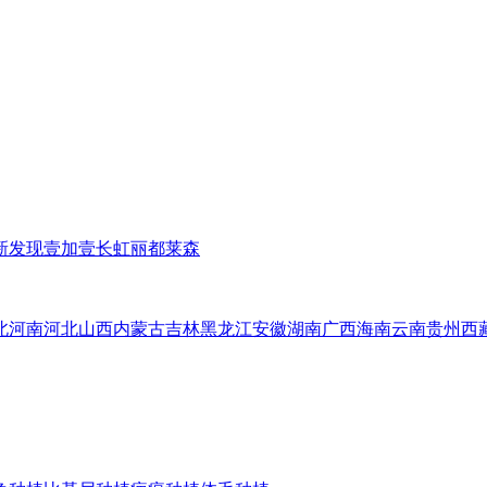
新发现
壹加壹
长虹
丽都
莱森
北
河南
河北
山西
内蒙古
吉林
黑龙江
安徽
湖南
广西
海南
云南
贵州
西