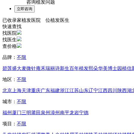
咨询植发问题
已收录
家植发医院
位植发医生
快速查找
找医院
找医生
查价格
品牌：
不限
碧莲盛
大麦微针
雍禾
瑞丽诗
新生
百年植发
熙朵
华美
博士园
植信
地区：
不限
北京
上海
天津
重庆
广东
福建
浙江
江苏
山东
辽宁
江西
四川
陕西
湖
城市：
不限
福州
厦门
三明
莆田
泉州
漳州
南平
龙岩
宁德
项目：
不限