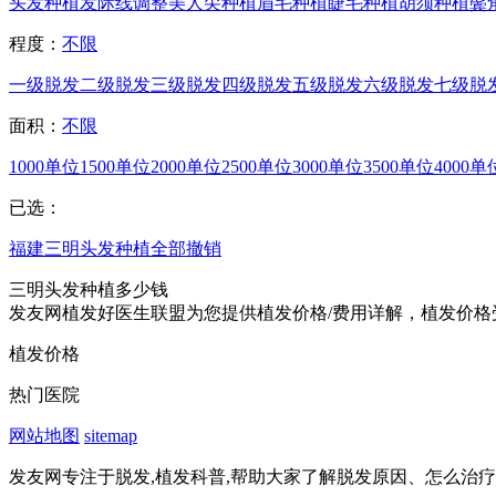
头发种植
发际线调整
美人尖种植
眉毛种植
睫毛种植
胡须种植
鬓
程度：
不限
一级脱发
二级脱发
三级脱发
四级脱发
五级脱发
六级脱发
七级脱
面积：
不限
1000单位
1500单位
2000单位
2500单位
3000单位
3500单位
4000单
已选：
福建
三明
头发种植
全部撤销
三明头发种植多少钱
发友网植发好医生联盟为您提供植发价格/费用详解，植发价格
植发价格
热门医院
网站地图
sitemap
发友网专注于脱发,植发科普,帮助大家了解脱发原因、怎么治