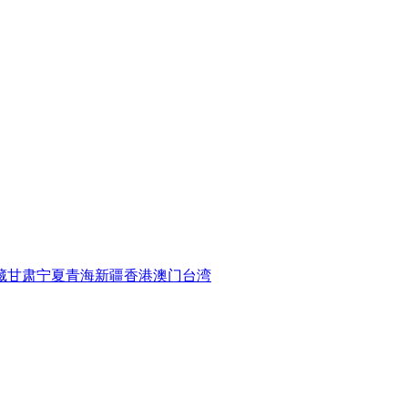
藏
甘肃
宁夏
青海
新疆
香港
澳门
台湾