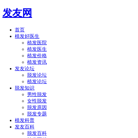
发友网
首页
植发好医生
植发医院
植发医生
植发价格
植发资讯
发友论坛
脱发论坛
植发论坛
脱发知识
男性脱发
女性脱发
脱发原因
脱发专题
植发科普
发友百科
脱发百科