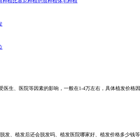
角种植
比基尼种植
疤痕种植
体毛种植
发
位
受医生、医院等因素的影响，一般在1-4万左右，具体植发价格
疗脱发、植发后还会脱发吗、植发医院哪家好、植发价格多少钱等