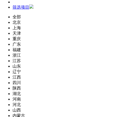
筛选项目
全部
北京
上海
天津
重庆
广东
福建
浙江
江苏
山东
辽宁
江西
四川
陕西
湖北
河南
河北
山西
内蒙古