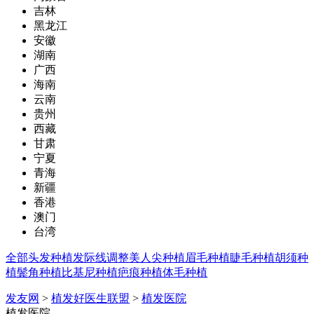
吉林
黑龙江
安徽
湖南
广西
海南
云南
贵州
西藏
甘肃
宁夏
青海
新疆
香港
澳门
台湾
全部
头发种植
发际线调整
美人尖种植
眉毛种植
睫毛种植
胡须种
植
鬓角种植
比基尼种植
疤痕种植
体毛种植
发友网
>
植发好医生联盟
>
植发医院
植发医院