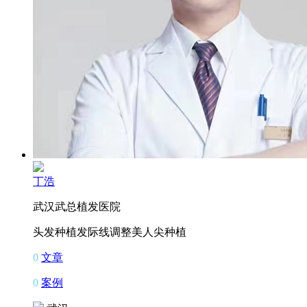
丁浩
武汉武总植发医院
头发种植
发际线调整
美人尖种植
0
文章
0
案例