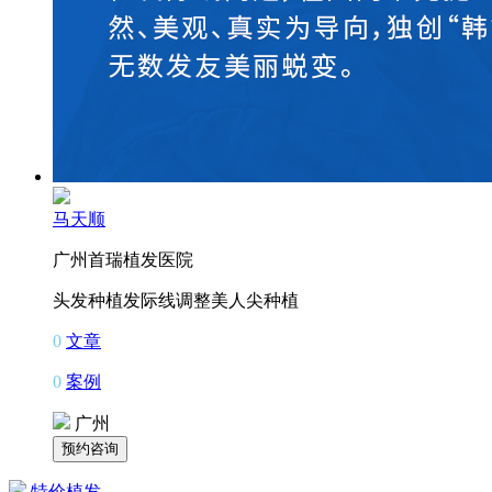
马天顺
广州首瑞植发医院
头发种植
发际线调整
美人尖种植
0
文章
0
案例
广州
特价植发