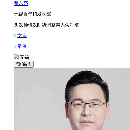
黄东亮
无锡百年植发医院
头发种植
发际线调整
美人尖种植
0
文章
3
案例
无锡