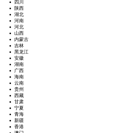
四川
陕西
湖北
河南
河北
山西
内蒙古
吉林
黑龙江
安徽
湖南
广西
海南
云南
贵州
西藏
甘肃
宁夏
青海
新疆
香港
澳门