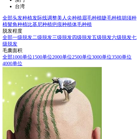
台湾
全部
头发种植
发际线调整
美人尖种植
眉毛种植
睫毛种植
胡须种
植
鬓角种植
比基尼种植
疤痕种植
体毛种植
脱发程度
全部
一级脱发
二级脱发
三级脱发
四级脱发
五级脱发
六级脱发
七
级脱发
毛囊面积
全部
1000单位
1500单位
2000单位
2500单位
3000单位
3500单位
4000单位