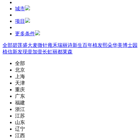
城市
项目
更多条件
全部
碧莲盛
大麦微针
雍禾
瑞丽诗
新生
百年植发
熙朵
华美
博士园
植信
新发现
壹加壹
长虹
丽都
莱森
全部
北京
上海
天津
重庆
广东
福建
浙江
江苏
山东
辽宁
江西