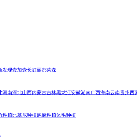
新发现
壹加壹
长虹
丽都
莱森
北
河南
河北
山西
内蒙古
吉林
黑龙江
安徽
湖南
广西
海南
云南
贵州
西
角种植
比基尼种植
疤痕种植
体毛种植