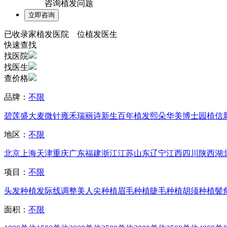
咨询植发问题
已收录
家植发医院
位植发医生
快速查找
找医院
找医生
查价格
品牌：
不限
碧莲盛
大麦微针
雍禾
瑞丽诗
新生
百年植发
熙朵
华美
博士园
植信
地区：
不限
北京
上海
天津
重庆
广东
福建
浙江
江苏
山东
辽宁
江西
四川
陕西
湖
项目：
不限
头发种植
发际线调整
美人尖种植
眉毛种植
睫毛种植
胡须种植
鬓
面积：
不限