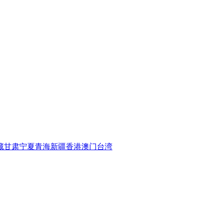
藏
甘肃
宁夏
青海
新疆
香港
澳门
台湾