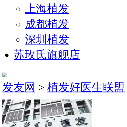
上海植发
成都植发
深圳植发
苏玫氏旗舰店
发友网
>
植发好医生联盟