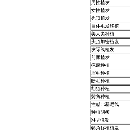
男性植发
女性植发
秃顶植发
自体毛发移植
美人尖种植
头顶加密植发
发际线植发
前额植发
疤痕种植
眉毛种植
睫毛种植
胡须种植
鬓角种植
性感比基尼线
种植胡须
M型植发
鬓角移植植发