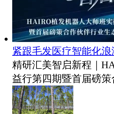
紧跟毛发医疗智能化浪
精研汇美智启新程｜HA
益行第四期暨首届磅策合