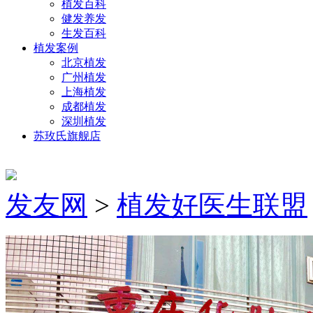
植发百科
健发养发
生发百科
植发案例
北京植发
广州植发
上海植发
成都植发
深圳植发
苏玫氏旗舰店
发友网
>
植发好医生联盟