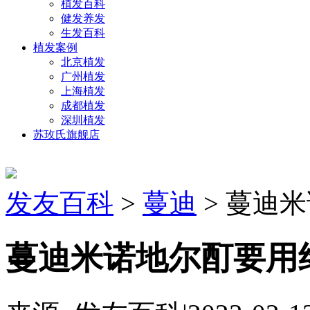
植发百科
健发养发
生发百科
植发案例
北京植发
广州植发
上海植发
成都植发
深圳植发
苏玫氏旗舰店
发友百科
>
蔓迪
> 蔓迪
蔓迪米诺地尔酊要用